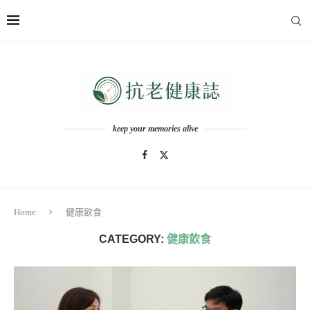
keep your memories alive
Home
健康飲食
CATEGORY:
健康飲食