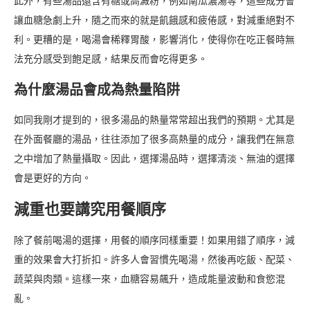
此外，有些湯品還含有糖或高澱粉，例如南瓜濃湯等，這些成分會
讓血糖急劇上升，隨之而來的就是飢餓感和疲倦感，對減重絕對不
利。更糟的是，喝湯會稀釋胃酸，影響消化，使得你在吃正餐時無
法充分感受到飽足感，結果反而會吃得更多。
為什麼湯品會成為熱量陷阱
如同我剛才提到的，很多湯品的熱量常常超出我們的預期。尤其是
在外面餐廳的湯品，往往添加了很多高熱量的成分，讓我們在無意
之中增加了熱量攝取。因此，選擇湯品時，選擇清淡、無油的選擇
會是更好的方向。
減重也要講究用餐順序
除了餐前喝湯的選擇，用餐的順序同樣重要！如果用錯了順序，減
重的效果會大打折扣。許多人會習慣先喝湯，然後再吃飯、配菜、
蔬菜與肉類。這樣一來，血糖容易飆升，造成能量波動和食慾混
亂。