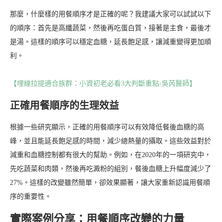
那麼，什麼樣的用餐順序才是正確的呢？我建議大家可以試試以下
的順序：首先是高纖蔬菜，然後再吃蛋白質，接著是主食，最後才
是湯。這樣的順序可以穩定血糖，延長飽足感，讓減重變得更加順
利。
【埋線拉提適合族群：小資初老必看3大判斷重點-吳芮醫師】
正確用餐順序的生理效益
根據一些研究顯示，正確的用餐順序可以有效降低餐後血糖的高
峰，並且能延長飽足感的時間，減少總熱量的攝取。這些效益對於
減重和血糖控制都有很大的幫助。例如，在2020年的一項研究中，
先吃蔬菜和肉類，然後再吃澱粉的組別，餐後血糖上升幅度減少了
27%。這樣的改變雖然簡單，卻效果顯著，讓大家重新認識用餐順
序的重要性。
實際案例分享：用餐順序改變的力量