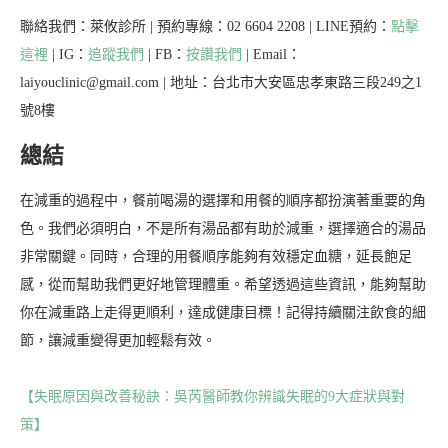
聯絡我們：萊攸診所 | 預約專線：02 6604 2208 | LINE預約：
點擊
這裡
| IG：
追蹤我們
| FB：
按讚我們
| Email：
laiyouclinic@gmail.com | 地址：台北市大安區忠孝東路三段249之1
號8樓
總結
在減重的過程中，餐前喝湯的選擇和用餐的順序都扮演著重要的角
色。我們必須明白，不是所有湯品都有助於減重，選擇適合的湯品
非常關鍵。同時，合理的用餐順序能夠有效穩定血糖，延長飽足
感，從而幫助我們更好地管理體重。希望透過這些資訊，能夠幫助
你在減重路上走得更順利，達成健康目標！記得持續關注飲食的細
節，讓減重變得更加輕鬆有效。
【失眠原因與改善秘訣：吳芮醫師教你辨識失眠的9大症狀與對
策】