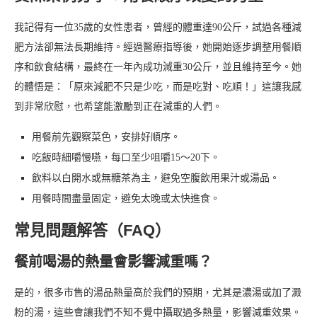
我記得有一位35歲的女性患者，曾經的體重達90公斤，試過各種減
肥方法卻無法長期維持。經過醫療指導後，她開始逐步調整用餐順
序和飲食結構，最終在一年內成功減重30公斤，並且維持至今。她
的體悟是：「原來減肥不只是少吃，而是吃對、吃順！」這讓我感
到非常欣慰，也希望能激勵到正在減重的人們。
用餐前先觀察菜色，安排好順序。
吃飯時細嚼慢嚥，每口至少咀嚼15～20下。
飲料以白開水或無糖茶為主，避免空腹飲用果汁或湯品。
用餐時間盡量固定，避免太晚或太快進食。
常見問題解答（FAQ）
餐前喝湯的熱量會影響減重嗎？
是的，很多市售的湯品熱量高於我們的預期，尤其是濃湯或加了澱
粉的湯，這些會讓我們不知不覺中攝取過多熱量，影響減重效果。