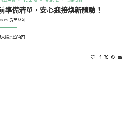
光電美肌
產品保養
腸道健康
醫療衛教
前準備清單，安心迎接煥新體驗！
ten by
吳芮醫師
的大腸水療術前…