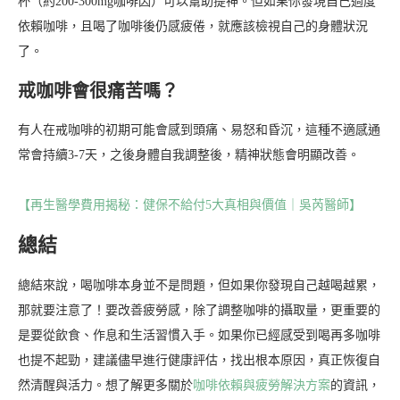
杯（約200-300mg咖啡因）可以幫助提神。但如果你發現自己過度
依賴咖啡，且喝了咖啡後仍感疲倦，就應該檢視自己的身體狀況
了。
戒咖啡會很痛苦嗎？
有人在戒咖啡的初期可能會感到頭痛、易怒和昏沉，這種不適感通
常會持續3-7天，之後身體自我調整後，精神狀態會明顯改善。
【再生醫學費用揭秘：健保不給付5大真相與價值｜吳芮醫師】
總結
總結來說，喝咖啡本身並不是問題，但如果你發現自己越喝越累，
那就要注意了！要改善疲勞感，除了調整咖啡的攝取量，更重要的
是要從飲食、作息和生活習慣入手。如果你已經感受到喝再多咖啡
也提不起勁，建議儘早進行健康評估，找出根本原因，真正恢復自
然清醒與活力。想了解更多關於
咖啡依賴與疲勞解決方案
的資訊，