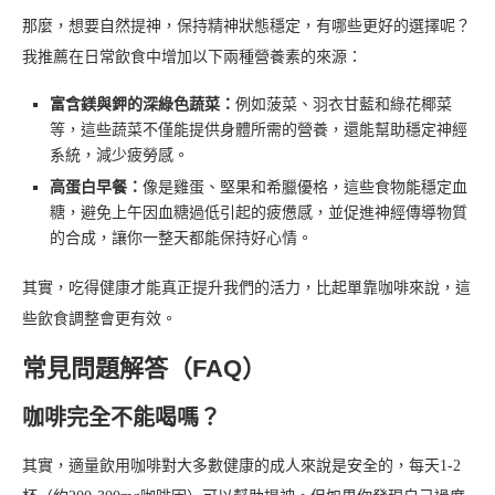
那麼，想要自然提神，保持精神狀態穩定，有哪些更好的選擇呢？
我推薦在日常飲食中增加以下兩種營養素的來源：
富含鎂與鉀的深綠色蔬菜：
例如菠菜、羽衣甘藍和綠花椰菜
等，這些蔬菜不僅能提供身體所需的營養，還能幫助穩定神經
系統，減少疲勞感。
高蛋白早餐：
像是雞蛋、堅果和希臘優格，這些食物能穩定血
糖，避免上午因血糖過低引起的疲憊感，並促進神經傳導物質
的合成，讓你一整天都能保持好心情。
其實，吃得健康才能真正提升我們的活力，比起單靠咖啡來說，這
些飲食調整會更有效。
常見問題解答（FAQ）
咖啡完全不能喝嗎？
其實，適量飲用咖啡對大多數健康的成人來說是安全的，每天1-2