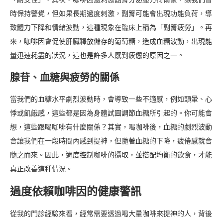
時保持警覺，但如果長期過度刺激，副腎可能會出現功能負荷，導
致體力下降和情緒波動，這種現象在臨床上稱為「副腎疲勞」。再
來，咖啡因會促使肝臟釋放儲存的葡萄糖，造成血糖波動，出現能
量迅速耗盡的狀況，這也是許多人感到疲憊的原因之一。
腺苷、血糖與疲勞的關係
當我們的血糖水平劇烈波動時，會導致一些不適感，例如頭暈、心
悸或飢餓感，這些都是因為身體試圖調節血糖所引起的。你可能會
想，這些跟喝咖啡有什麼關係？其實，喝咖啡後，血糖的劇烈波動
會讓我們在一段時間內感到提神，但隨著血糖的下降，疲倦感就會
隨之而來。因此，適度控制咖啡的攝取，並搭配均衡的飲食，才能
真正改善這種情況。
過度依賴咖啡因的健康警訊
從我的門診經驗來看，經常需要透過喝大量咖啡來提神的人，背後