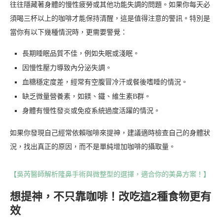
往往隱藏著身體的慢性疲勞或其他功能失調的問題。如果你每天必
須喝三杯以上的咖啡才能保持清醒，這是值得注意的警訊。特別是
當你有以下幾種情況時，更需要警覺：
長期睡眠品質不佳，例如失眠或淺眠。
因慢性壓力導致內分泌失調。
血糖穩定度差，經常有空腹冒冷汗或餐後嗜睡的情況。
缺乏微量營養素，如鎂、鐵、維生素B群。
身體有慢性發炎或免疫系統過度活躍的情況。
如果你發現自己經常依賴咖啡來提神，建議適時檢查自己的身體狀
況，找出真正的原因，而不是單純增加咖啡的攝取量。
【吳芮醫師解析隆鼻手術與微整型的選擇，適合你的美鼻方案！】
想提神，不只靠咖啡！改吃這2種食物更有
效