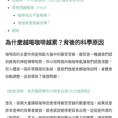
想提神，不只靠咖啡！改吃這2種食物更有效
常見問題解答（FAQ）
咖啡完全不能喝嗎？
戒咖啡會很痛苦嗎？
總結
為什麼越喝咖啡越累？背後的科學原因
咖啡因的主要作用是阻斷大腦中的腺苷受器，腺苷是一種讓我們感
到疲倦的神經傳導物質，所以短時間內喝咖啡能讓我們感覺清醒。
但人體是一個非常精密的系統，當我們過度依賴咖啡因時，身體會
自動調整，這就導致了幾個問題。
【粉刺清除：吳芮醫師教你分辨黑白頭3大代謝原則】
首先，長期大量攝取咖啡因會使得腺苷受器的數量增加，結果就是
原本提神的效果會變弱，疲倦感卻變得更容易出現。這就是所謂的
「耐受性」。其次，咖啡因還刺激副腎分泌壓力荷爾蒙，讓我們暫