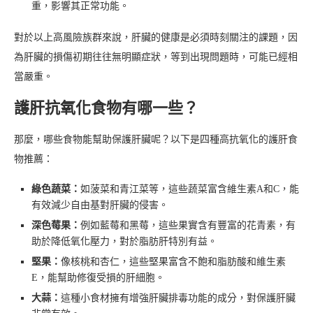
重，影響其正常功能。
對於以上高風險族群來說，肝臟的健康是必須時刻關注的課題，因
為肝臟的損傷初期往往無明顯症狀，等到出現問題時，可能已經相
當嚴重。
護肝抗氧化食物有哪一些？
那麼，哪些食物能幫助保護肝臟呢？以下是四種高抗氧化的護肝食
物推薦：
綠色蔬菜：
如菠菜和青江菜等，這些蔬菜富含維生素A和C，能
有效減少自由基對肝臟的侵害。
深色莓果：
例如藍莓和黑莓，這些果實含有豐富的花青素，有
助於降低氧化壓力，對於脂肪肝特別有益。
堅果：
像核桃和杏仁，這些堅果富含不飽和脂肪酸和維生素
E，能幫助修復受損的肝細胞。
大蒜：
這種小食材擁有增強肝臟排毒功能的成分，對保護肝臟