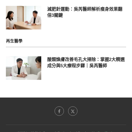
減肥針運動：吳芮醫師解析瘦身效果翻
倍3關鍵
再生醫學
酸類煥膚改善毛孔大掃除：掌握2大精選
成分與5大療程步驟｜吳芮醫師