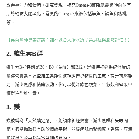
改善專注力和情緒。研究發現，補充Omega-3能降低憂鬱傾向並有
助於預防大腦老化。常見的Omega-3來源包括鮭魚、鯖魚和核桃
等。
【吳芮醫師專業建議：誰不適合大腸水療？禁忌症與風險評估！】
2. 維生素B群
維生素B群特別是B6、B9（葉酸）和B12，是維持神經系統健康的
關鍵營養素。這些維生素能促進神經傳導物質的生成，提升抗壓能
力，減少焦慮和情緒波動。你可以從深綠色蔬菜、全穀類和堅果中
獲得這些維生素。
3. 鎂
鎂被稱為「天然鎮定劑」，能調節神經興奮，減少焦躁和失眠問
題。適當攝取鎂有助於情緒平衡，並緩解肌肉緊繃感。香蕉、豆類
和深綠色蔬菜都是富含鎂的食物。