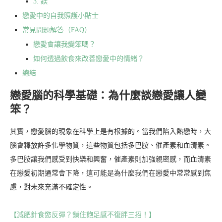
3. 鎂
戀愛中的自我照護小貼士
常見問題解答（FAQ）
戀愛會讓我變笨嗎？
如何透過飲食來改善戀愛中的情緒？
總結
戀愛腦的科學基礎：為什麼談戀愛讓人變
笨？
其實，戀愛腦的現象在科學上是有根據的。當我們陷入熱戀時，大
腦會釋放許多化學物質，這些物質包括多巴胺、催產素和血清素。
多巴胺讓我們感受到快樂和興奮，催產素則加強親密感，而血清素
在戀愛初期通常會下降，這可能是為什麼我們在戀愛中常常感到焦
慮，對未來充滿不確定性。
【減肥針食慾反彈？鎖住飽足感不復胖三招！】