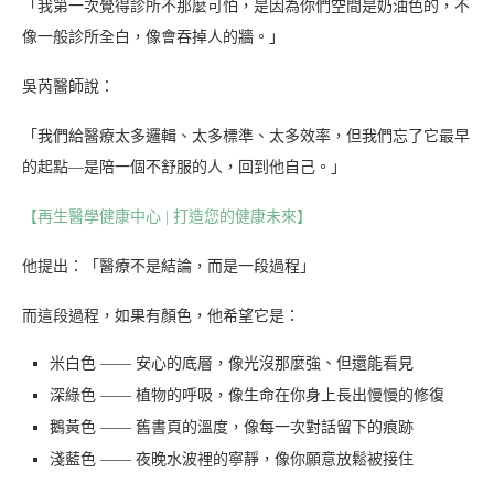
「我第一次覺得診所不那麼可怕，是因為你們空間是奶油色的，不
像一般診所全白，像會吞掉人的牆。」
吳芮醫師說：
「我們給醫療太多邏輯、太多標準、太多效率，但我們忘了它最早
的起點—是陪一個不舒服的人，回到他自己。」
【再生醫學健康中心 | 打造您的健康未來】
他提出：「醫療不是結論，而是一段過程」
而這段過程，如果有顏色，他希望它是：
米白色 —— 安心的底層，像光沒那麼強、但還能看見
深綠色 —— 植物的呼吸，像生命在你身上長出慢慢的修復
鵝黃色 —— 舊書頁的溫度，像每一次對話留下的痕跡
淺藍色 —— 夜晚水波裡的寧靜，像你願意放鬆被接住