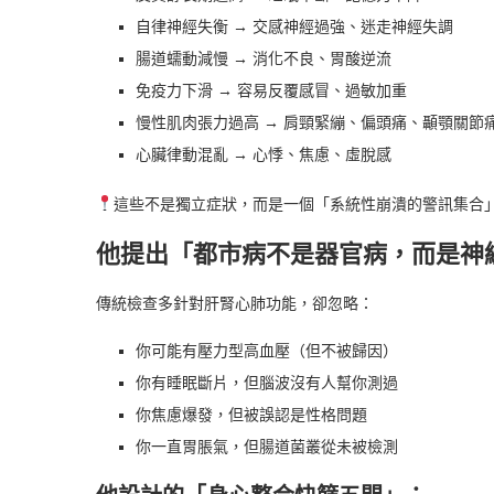
自律神經失衡 → 交感神經過強、迷走神經失調
腸道蠕動減慢 → 消化不良、胃酸逆流
免疫力下滑 → 容易反覆感冒、過敏加重
慢性肌肉張力過高 → 肩頸緊繃、偏頭痛、顳顎關節
心臟律動混亂 → 心悸、焦慮、虛脫感
這些不是獨立症狀，而是一個「系統性崩潰的警訊集合
他提出「都市病不是器官病，而是神
傳統檢查多針對肝腎心肺功能，卻忽略：
你可能有壓力型高血壓（但不被歸因）
你有睡眠斷片，但腦波沒有人幫你測過
你焦慮爆發，但被誤認是性格問題
你一直胃脹氣，但腸道菌叢從未被檢測