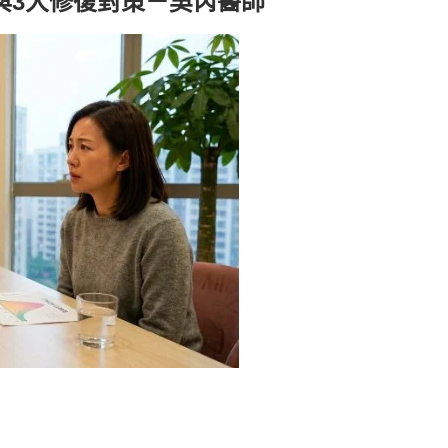
與3大修復對策－吳芮醫師