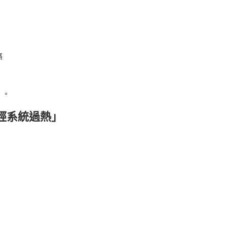
痛
」。
經系統過熱」