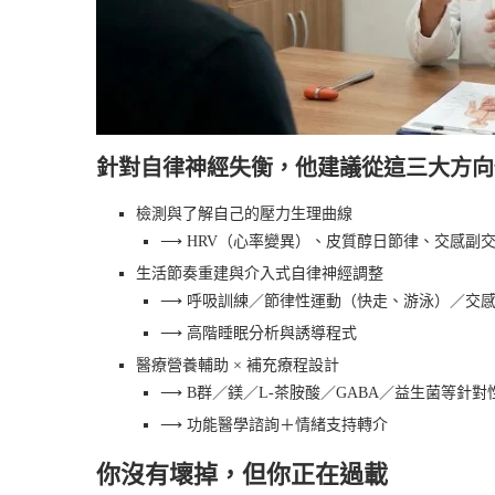
針對自律神經失衡，他建議從這三大方向
檢測與了解自己的壓力生理曲線
⟶ HRV（心率變異）、皮質醇日節律、交感副
生活節奏重建與介入式自律神經調整
⟶ 呼吸訓練／節律性運動（快走、游泳）／交
⟶ 高階睡眠分析與誘導程式
醫療營養輔助 × 補充療程設計
⟶ B群／鎂／L-茶胺酸／GABA／益生菌等針對
⟶ 功能醫學諮詢＋情緒支持轉介
你沒有壞掉，但你正在過載