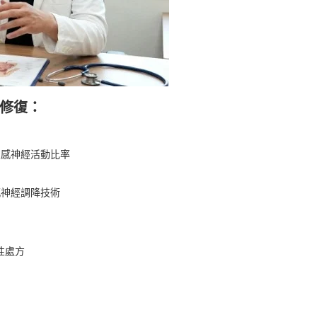
修復：
交感神經活動比率
感神經調降技術
性處方