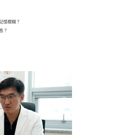
記憶模糊？
態？