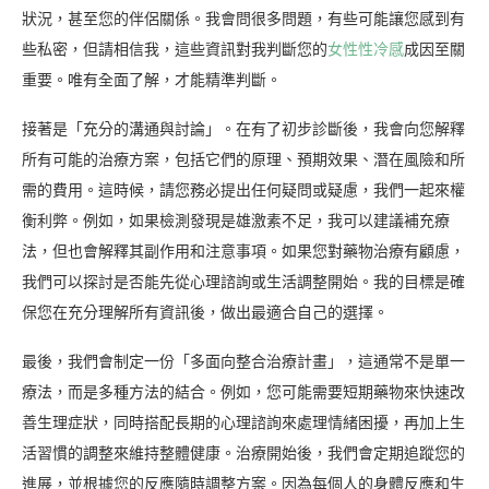
狀況，甚至您的伴侶關係。我會問很多問題，有些可能讓您感到有
些私密，但請相信我，這些資訊對我判斷您的
女性性冷感
成因至關
重要。唯有全面了解，才能精準判斷。
接著是「充分的溝通與討論」。在有了初步診斷後，我會向您解釋
所有可能的治療方案，包括它們的原理、預期效果、潛在風險和所
需的費用。這時候，請您務必提出任何疑問或疑慮，我們一起來權
衡利弊。例如，如果檢測發現是雄激素不足，我可以建議補充療
法，但也會解釋其副作用和注意事項。如果您對藥物治療有顧慮，
我們可以探討是否能先從心理諮詢或生活調整開始。我的目標是確
保您在充分理解所有資訊後，做出最適合自己的選擇。
最後，我們會制定一份「多面向整合治療計畫」，這通常不是單一
療法，而是多種方法的結合。例如，您可能需要短期藥物來快速改
善生理症狀，同時搭配長期的心理諮詢來處理情緒困擾，再加上生
活習慣的調整來維持整體健康。治療開始後，我們會定期追蹤您的
進展，並根據您的反應隨時調整方案。因為每個人的身體反應和生