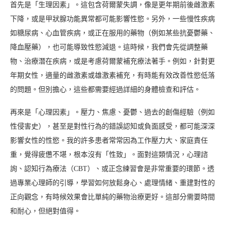
首先是「生理因素」。這包含荷爾蒙失調，像是更年期前後雌激素
下降，或是甲狀腺功能異常都可能影響性慾。另外，一些慢性疾病
如糖尿病、心血管疾病，或正在服用的藥物（例如某些抗憂鬱藥、
降血壓藥），也可能導致性慾減退。這時候，我們會先從調整藥
物、治療潛在疾病，或是考慮荷爾蒙補充療法著手。例如，針對更
年期女性，適量的雌激素或雄激素補充，有時能有效改善性慾低落
的問題。但別擔心，這些都需要經過詳細的身體檢查和評估。
再來是「心理因素」。壓力、焦慮、憂鬱、過去的創傷經驗（例如
性侵害史），甚至是對性行為的錯誤認知或負面感受，都可能深深
影響女性的性慾。我的許多患者常常因為工作壓力大、家庭責任
重，覺得疲憊不堪，根本沒有「性致」。面對這類情況，心理諮
詢、認知行為療法（CBT）、或正念練習會是非常重要的環節。透
過專業心理師的引導，學習如何放鬆身心、處理情緒、重建對性的
正向觀念，有時候效果會比單純的藥物治療更好。這部分需要時間
和耐心，但絕對值得。