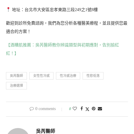
地址：台北市大安區忠孝東路三段249之1號8樓
歡迎到診所免費諮詢，我們為您分析各種醫美療程，並且提供您最
適合的方案！
【酒糟肌推薦：吳芮醫師教你辨識類型與初期應對，告別臉紅
紅！】
吳芮醫師
女性性冷感
性冷感治療
性慾低落
治療選擇
0 comments
0
吳芮醫師