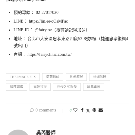
預約專線： 02-27017020
LINE： https://lin.ee/oOaMFac
LINE ID： @fairy.tw（搜尋請記得加＠）
地址： 台北市大安區忠孝東路四段53-8號9樓（捷運忠孝復興4
號出口）
官網： https://fairyclinic.com.tw/
THERMAGE FLX
吳芮醫師
抗老療程
法瑞診所
臉部緊緻
電波拉提
非侵入式醫美
鳳凰電波
0 comments
0
吳芮醫師