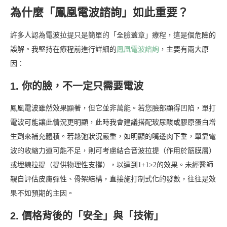
為什麼「鳳凰電波諮詢」如此重要？
許多人認為電波拉提只是簡單的「全臉蓋章」療程，這是個危險的
誤解。我堅持在療程前進行詳細的
鳳凰電波諮詢
，主要有兩大原
因：
1. 你的臉，不一定只需要電波
鳳凰電波雖然效果顯著，但它並非萬能。若您臉部顯得凹陷，單打
電波可能讓此情況更明顯，此時我會建議搭配玻尿酸或膠原蛋白增
生劑來補充體積。若鬆弛狀況嚴重，如明顯的嘴邊肉下垂，單靠電
波的收縮力道可能不足，則可考慮結合音波拉提（作用於筋膜層）
或埋線拉提（提供物理性支撐），以達到1+1>2的效果。未經醫師
親自評估皮膚彈性、骨架結構，直接施打制式化的發數，往往是效
果不如預期的主因。
2. 價格背後的「安全」與「技術」