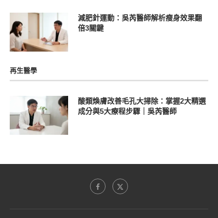
減肥針運動：吳芮醫師解析瘦身效果翻
倍3關鍵
再生醫學
酸類煥膚改善毛孔大掃除：掌握2大精選
成分與5大療程步驟｜吳芮醫師