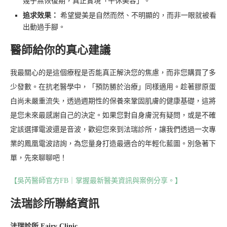
幾乎無恢復期，真正實現「午休美容」。
追求效果：
希望變美是自然而然、不明顯的，而非一眼就被看
出動過手腳。
醫師給你的真心建議
我最關心的是這個療程是否能真正解決您的焦慮，而非您購買了多
少發數。在抗老醫學中，「預防勝於治療」同樣適用。趁著膠原蛋
白尚未嚴重流失，透過週期性的保養來鞏固肌膚的健康基礎，這將
是您未來最感謝自己的決定。如果您對自身膚況有疑問，或是不確
定該選擇電波還是音波，歡迎您來到法瑞診所，讓我們透過一次專
業的鳳凰電波諮詢，為您量身打造最適合的年輕化藍圖。別急著下
單，先來聊聊吧！
【吳芮醫師官方FB｜掌握最新醫美資訊與案例分享。】
法瑞診所聯絡資訊
法瑞診所 Fairy Clinic