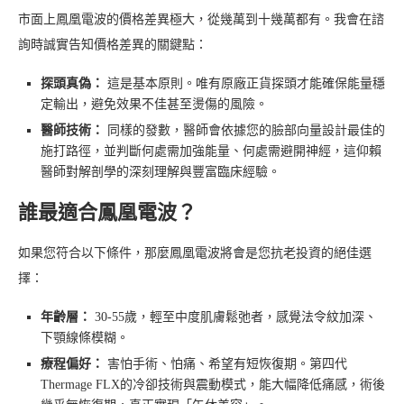
市面上鳳凰電波的價格差異極大，從幾萬到十幾萬都有。我會在諮
詢時誠實告知價格差異的關鍵點：
探頭真偽：
這是基本原則。唯有原廠正貨探頭才能確保能量穩
定輸出，避免效果不佳甚至燙傷的風險。
醫師技術：
同樣的發數，醫師會依據您的臉部向量設計最佳的
施打路徑，並判斷何處需加強能量、何處需避開神經，這仰賴
醫師對解剖學的深刻理解與豐富臨床經驗。
誰最適合鳳凰電波？
如果您符合以下條件，那麼鳳凰電波將會是您抗老投資的絕佳選
擇：
年齡層：
30-55歲，輕至中度肌膚鬆弛者，感覺法令紋加深、
下顎線條模糊。
療程偏好：
害怕手術、怕痛、希望有短恢復期。第四代
Thermage FLX的冷卻技術與震動模式，能大幅降低痛感，術後