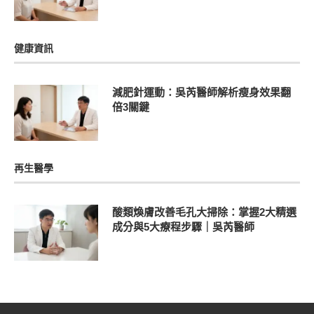
健康資訊
減肥針運動：吳芮醫師解析瘦身效果翻
倍3關鍵
再生醫學
酸類煥膚改善毛孔大掃除：掌握2大精選
成分與5大療程步驟｜吳芮醫師