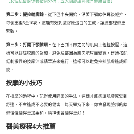
【女性私密處保養指南分析：五大關鍵讓妳擁有健康自信】
第二步：提拉輪廓線
。從下巴中央開始，沿著下顎線往耳後輕推，
每側重複5至10次，這能有效刺激膠原蛋白的生成，讓臉部線條更
緊致。
第三步：打開下顎循環
。在下巴到耳際之間的肌肉上輕輕按壓，這
樣可以舒緩咬肌的緊繃，避免臉部因為肌肉肥厚而變寬。建議搭配
低刺激性的按摩油或精華液來進行，這樣可以避免拉扯肌膚造成細
紋。
按摩的小技巧
在按摩的過程中，記得使用輕柔的手法，這樣才能夠讓肌膚感受到
舒適，不會造成不必要的傷害。每天堅持下來，你會發現臉部的線
條慢慢變得更加柔和，精神也會變得更好！
醫美療程4大推薦