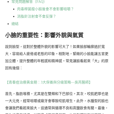
常見問題解答（FAQ）
肉毒桿菌瘦小臉後會不會影響咀嚼？
消脂針注射會不會反彈？
總結
小臉的重要性：影響外貌與氣質
說到臉型，這對於整體外貌的影響可大了！如果臉部輪廓過於寬
大，容易給人疲倦或老態的印象。相對地，緊緻的小臉能讓五官更
加立體，提升整體的年輕感和精神感。常見讓臉看起來「大」的原
因有幾個：
【青春痘治療黃金期：3大保養與分級策略—吳芮醫師】
首先，脂肪堆積，尤其是在雙頰和下巴部位。其次，咬肌肥厚也是
一大元兇，經常咀嚼或磨牙會導致咬肌增生。此外，水腫型的臉也
會讓我們看起來臉大，這通常與循環不良和高鹽飲食有關。最後，