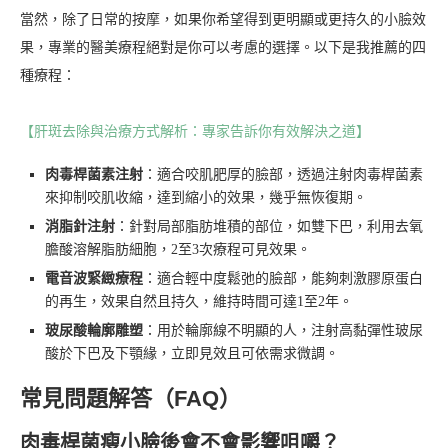
當然，除了日常的按摩，如果你希望得到更明顯或更持久的小臉效
果，專業的醫美療程絕對是你可以考慮的選擇。以下是我推薦的四
種療程：
【肝斑去除與治療方式解析：專家告訴你有效解決之道】
肉毒桿菌素注射
：適合咬肌肥厚的臉部，透過注射肉毒桿菌素
來抑制咬肌收縮，達到縮小的效果，幾乎無恢復期。
消脂針注射
：針對局部脂肪堆積的部位，如雙下巴，利用去氧
膽酸溶解脂肪細胞，2至3次療程可見效果。
電音波緊緻療程
：適合輕中度鬆弛的臉部，能夠刺激膠原蛋白
的再生，效果自然且持久，維持時間可達1至2年。
玻尿酸輪廓雕塑
：用於輪廓線不明顯的人，注射高黏彈性玻尿
酸於下巴及下顎緣，立即見效且可依需求微調。
常見問題解答（FAQ）
肉毒桿菌瘦小臉後會不會影響咀嚼？