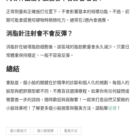
正常劑量和正確施打位置下，不會影響基本的咀嚼功能。不過，初
期可能會感覺咬硬物時稍微吃力，通常在2週內會適應。
消脂針注射會不會反彈？
消脂針在破壞脂肪細胞後，該區域的脂肪數量會永久減少。只要日
常體重保持穩定，一般不容易反彈。
總結
重點是，瘦小臉的關鍵在於精準的診斷和個人化的規劃。每個人的
臉型與肥胖類型都不同，不應盲目選擇療程。如果你有任何疑問或
需要進一步的諮詢，隨時歡迎與我聯繫！一起來打造自然又緊緻的
小臉效果吧！了解更多瘦小臉按摩與醫美方法，請點擊
這裡
！
瘦小臉技巧
瘦小臉按摩
醫美方法