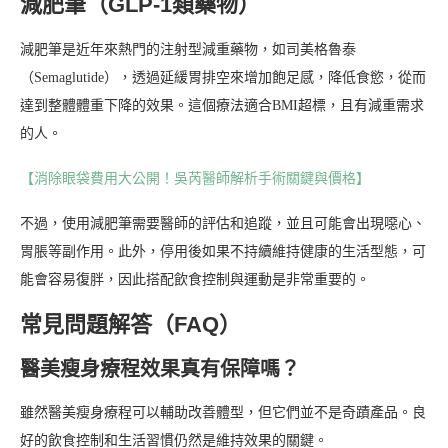
減肥筆（GLP-1類藥物）
減肥筆是近年來熱門的注射型減重藥物，如司美格魯泰
（Semaglutide），透過延緩胃排空來增加飽足感，降低食慾，從而
達到整體體重下降的效果。這個療法適合BMI超標，且有減重需求
的人。
【消除眼袋費用大公開！吳芮醫師解析手術關鍵與價格】
不過，使用減肥筆需要醫師的評估和追蹤，並且可能會出現噁心、
胃脹等副作用。此外，停用後如果不持續維持健康的生活型態，可
能會容易復胖，因此搭配飲食控制與運動是非常重要的。
常見問題解答（FAQ）
醫美瘦身療程效果真有保障嗎？
雖然醫美瘦身療程可以輔助改善體型，但它們並不是奇蹟產品。良
好的飲食控制和生活習慣仍然是維持效果的關鍵。