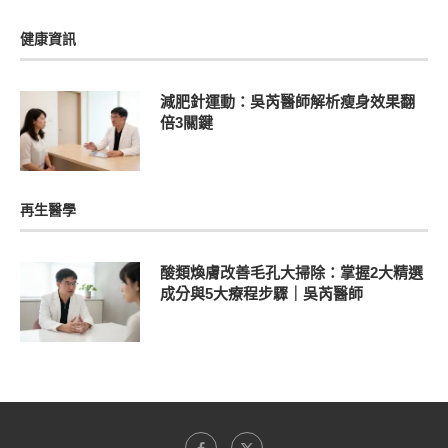
健康資訊
減肥針運動：吳芮醫師解析瘦身效果翻
倍3關鍵
再生醫學
酸類煥膚改善毛孔大掃除：掌握2大精選
成分與5大療程步驟｜吳芮醫師