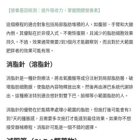
【營養基因檢測：提升吸收力，掌握關鍵營養素】
這個療程的適合對象包括局部脂肪堆積的人，如腹部、手臂和大腿
內側。其優點在於非侵入式、不需恢復期，且減少的脂肪細胞效果
持久。不過，效果通常需要2到3個月才能觀察到，而且對於大範圍
肥胖者的效果可能有限。
消脂針（溶脂針）
消脂針是一種針劑療法，將去氧膽酸等成分注射到局部脂肪層，破
壞脂肪細胞膜，使脂肪內容物釋放出來，然後再由淋巴系統代謝排
出。這種療法特別適合想針對雙下巴、臉頰等小範圍脂肪的人。
消脂針的優勢在於能精準處理小範圍的脂肪，但施打後可能會有3
到7天的腫脹感，且需要多次施打才能達到最佳效果。如果你不想
接受器械療程，消脂針可能是一個不錯的選擇。