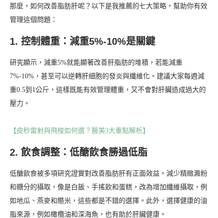
那麼，如何改善脂肪肝呢？以下是我推薦的七大策略，幫助你有效
管理這個問題：
1. 控制體重：減重5%-10%是關鍵
研究顯示，減重5%就能顯著改善肝脂肪的堆積，若能減重
7%-10%，甚至可以逆轉肝細胞的發炎與纖維化。建議大家每週減
重0.5到1公斤，這樣既能有效管理體重，又不會對肝臟造成過大的
壓力。
【皮秒雷射與飛梭如何選？醫美3大重點解析】
2. 飲食調整：低醣飲食勝過低脂
低醣飲食被多項研究證實對改善脂肪肝有正面效益。減少精緻澱粉
和糖分的攝取，像是白飯、手搖飲和蛋糕，改為增加纖維攝取，例
如地瓜、燕麥和糙米，這些都是不錯的選擇。此外，選擇健康的油
脂來源，例如橄欖油和深海魚，也有助於肝臟健康。