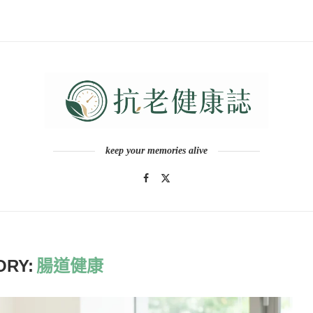
keep your memories alive
ORY:
腸道健康