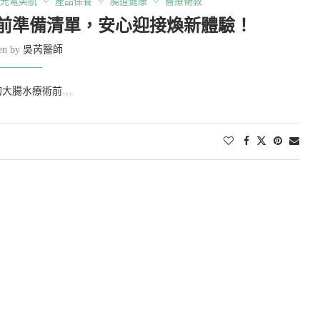
光電美肌
產品保養
腸道健康
醫療衛教
前準備清單，安心迎接煥新體驗！
ten by
吳芮醫師
的大腸水療術前…