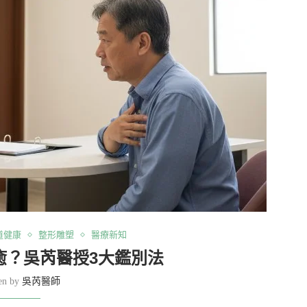
道健康
整形雕塑
醫療新知
癒？吳芮醫授3大鑑別法
ten by
吳芮醫師