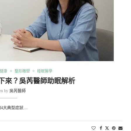
健康
整形雕塑
睡眠醫學
下來？吳芮醫師助眠解析
ten by
吳芮醫師
4大典型症狀…