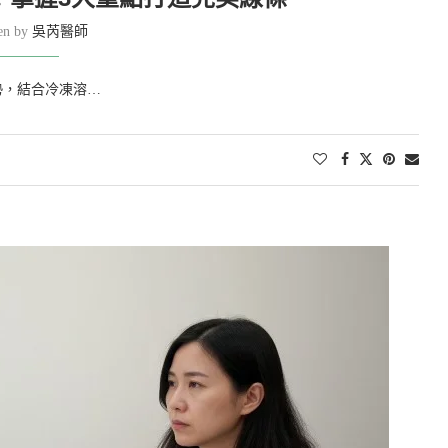
ten by
吳芮醫師
勢，結合冷凍溶…