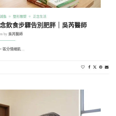
減脂
整形雕塑
正念生活
正念飲食步驟告別肥胖｜吳芮醫師
ten by
吳芮醫師
，區分情緒飢…