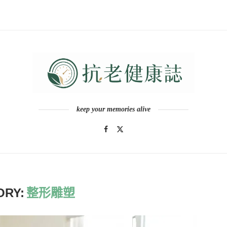
keep your memories alive
ORY:
整形雕塑