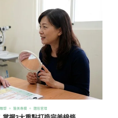
雕塑
醫美專欄
體態管理
！掌握3大重點打造完美線條