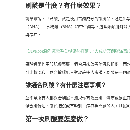
刷酸是什麼？有什麼效果？
簡單來說，「刷酸」就是使用含酸成分的護膚品，通過化
（AHA）、水楊酸（BHA）和杏仁酸等。這些酸類能夠
與痘疤。
【Juvelook喬雅露微整美塑優勢推薦：4大成功案例與滿意
果酸通常作用於肌膚表層，適合用來改善暗沉和粗糙；而
則比較溫和，適合敏感肌。對於許多人來說，刷酸是一個
誰適合刷酸？有什麼注意事項？
並不是所有人都適合刷酸。如果你有敏感肌、濕疹或是正
混合肌偏油、膚色暗沉或有粉刺、痘疤等問題的人，刷酸
第一次刷酸要怎麼做？