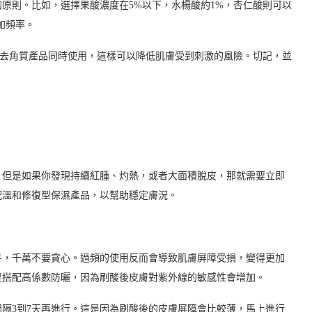
原則。比如，選擇果酸濃度在5%以下，水楊酸約1%，杏仁酸則可以
加頻率。
、去角質產品同時使用，這樣可以降低肌膚受到刺激的風險。切記，並
。
。但是如果你發現持續紅腫、灼熱，或者大面積脫皮，那就需要立即
配溫和修復型保濕產品，以幫助穩定膚況。
手，千萬不要貪心。過頻的使用反而會導致肌膚屏障受損，變得更加
要搭配高係數防曬，因為刷酸後皮膚對紫外線的敏感性會增加。
隔3到7天再進行。這是因為刷酸後的皮膚屏障會比較薄，馬上進行