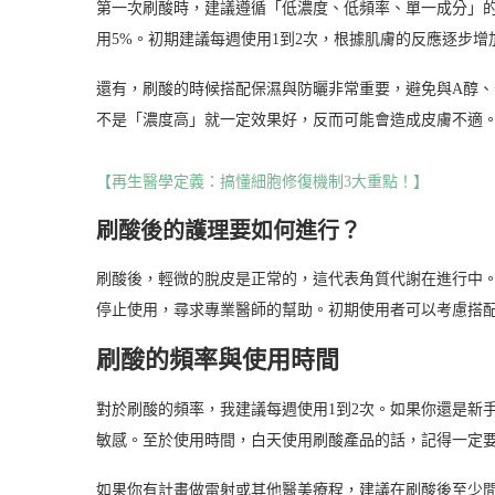
第一次刷酸時，建議遵循「低濃度、低頻率、單一成分」的
用5%。初期建議每週使用1到2次，根據肌膚的反應逐步增
還有，刷酸的時候搭配保濕與防曬非常重要，避免與A醇
不是「濃度高」就一定效果好，反而可能會造成皮膚不適
【再生醫學定義：搞懂細胞修復機制3大重點！】
刷酸後的護理要如何進行？
刷酸後，輕微的脫皮是正常的，這代表角質代謝在進行中
停止使用，尋求專業醫師的幫助。初期使用者可以考慮搭
刷酸的頻率與使用時間
對於刷酸的頻率，我建議每週使用1到2次。如果你還是新
敏感。至於使用時間，白天使用刷酸產品的話，記得一定
如果你有計畫做雷射或其他醫美療程，建議在刷酸後至少間