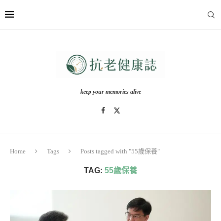
keep your memories alive
Home
Tags
Posts tagged with "55歲保養"
TAG:
55歲保養